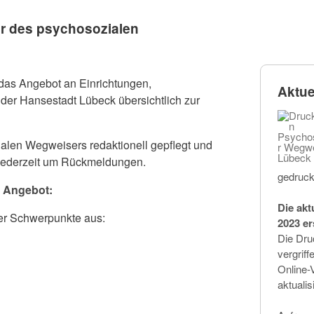
er des psychosozialen
 das Angebot an Einrichtungen,
Aktue
der Hansestadt Lübeck übersichtlich zur
alen Wegweisers redaktionell gepflegt und
ir jederzeit um Rückmeldungen.
gedruck
e Angebot:
Die akt
ier Schwerpunkte aus:
2023 er
Die Dru
vergriff
Online-
aktualis