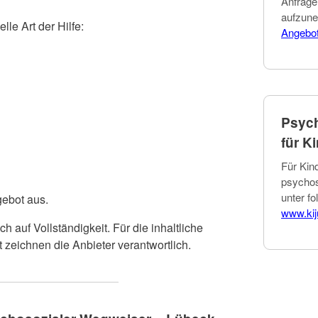
Anfrage
aufzune
lle Art der Hilfe:
Angebo
Psych
für K
Für Kin
psychos
unter fo
gebot aus.
www.ki
auf Vollständigkeit. Für die inhaltliche
t zeichnen die Anbieter verantwortlich.