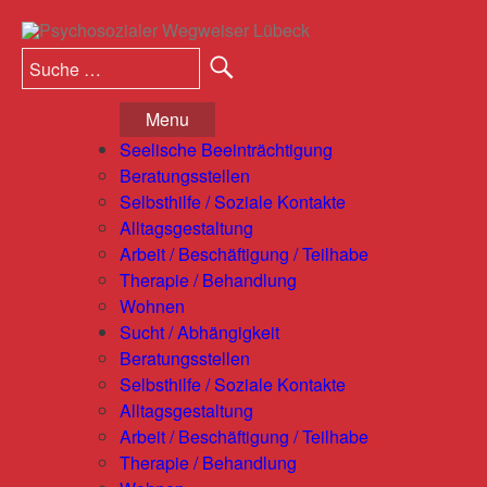
S
S
u
u
c
c
h
Menu
e
h
n
Seelische Beeinträchtigung
e
Beratungsstellen
n
Selbsthilfe / Soziale Kontakte
a
Alltagsgestaltung
c
Arbeit / Beschäftigung / Teilhabe
h
Therapie / Behandlung
:
Wohnen
Sucht / Abhängigkeit
Beratungsstellen
Selbsthilfe / Soziale Kontakte
Alltagsgestaltung
Arbeit / Beschäftigung / Teilhabe
Therapie / Behandlung