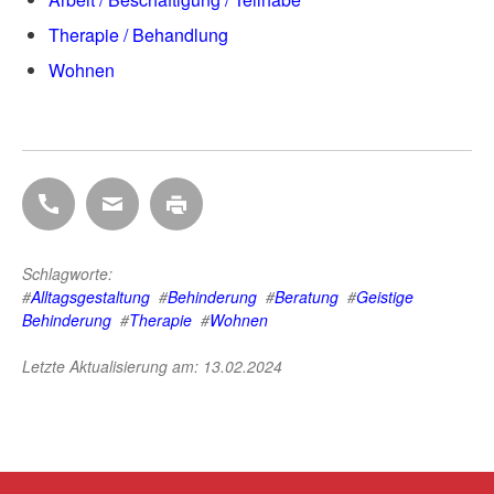
Therapie / Behandlung
Wohnen
D
D
D
i
i
i
e
e
e
s
s
s
Schlagworte:
e
e
e
#
Alltagsgestaltung
#
Behinderung
#
Beratung
#
Geistige
Behinderung
#
Therapie
#
Wohnen
S
S
S
e
e
e
Letzte Aktualisierung am: 13.02.2024
i
i
i
t
t
t
e
e
e
b
p
d
e
e
r