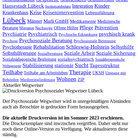
Gesundheitsamt
Kinder
Hansestadt Lübeck
Integration
Institutsambulanz
Krise
Krankenhaus
Krisenintervention
Lebensführung
Lübeck
Männer
Marli GmbH
Medikamente
Medizinische
Pflege
Prävention
Offene Hilfen
Beratung
Migration
Nachsorge
psychisch krank
Psychiatrie
Psychiatrisch
Psychische Erkrankung
Psychosoziale Beratung
Psychose
Psychosoziale Betreuung
Rehabilitation
Schleswig-Holstein
Selbsthilfe
Psychotherapie
Soziale Arbeit
Soziale Sicherung
Selbsthilfegruppe
Sozialberatung
Sozialpädagogische Begleitung
sozialpsychiatrisch
Sozialtherapeutische
Sucht
Stabilisierung
stationär
Tagesstruktur
Wohngruppe
Therapie
Teilhabe
Teilhabe am Arbeitsleben
UKSH
Umgang mit
Wohnen
Behörden
Wiedereingliederung
ZIP
Aktueller Wegweiser
Der Psychosoziale Wegweiser wird in unregelmäßigen Abständen
auch als Broschüre in gedruckter Form herausgegeben.
Die aktuelle Druckversion ist im Sommer 2023 erschienen.
Die Druckexemplare sind inwzischen vergriffen. Daher steht nur
noch diese Online-Version zu Verfügung. Wir aktualisieren diese
ständig.