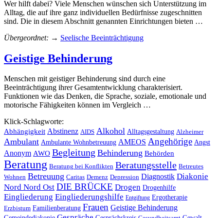
Wer hilft dabei? Viele Menschen wünschen sich Unterstützung im
Alltag, die auf ihre ganz individuellen Bedürfnisse zugeschnitten
sind. Die in diesem Abschnitt genannten Einrichtungen bieten …
Übergeordnet:
→
Seelische Beeinträchtigung
Geistige Behinderung
Menschen mit geistiger Behinderung sind durch eine
Beeinträchtigung ihrer Gesamtentwicklung charakterisiert.
Funktionen wie das Denken, die Sprache, soziale, emotionale und
motorische Fähigkeiten können im Vergleich …
Klick-Schlagworte:
Alkohol
Abhängigkeit
Abstinenz
Alltagsgestaltung
AIDS
Alzheimer
Angehörige
Ambulant
AMEOS
Ambulante Wohnbetreuung
Angst
Begleitung
Behinderung
Anonym
AWO
Behörden
Beratung
Beratungsstelle
Betreutes
Beratung bei Konflikten
Betreuung
Diakonie
Diagnostik
Wohnen
Caritas
Demenz
Depression
DIE BRÜCKE
Nord Nord Ost
Drogen
Drogenhilfe
Eingliederung
Eingliederungshilfe
Ergotherapie
Entgiftung
Frauen
Geistige Behinderung
Familienberatung
Erzbistum
Gespräche
Gemeindediakonie
Gesprächskreis
Gewalt