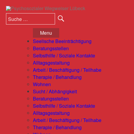
S
S
u
u
c
c
h
Menu
e
h
n
Seelische Beeinträchtigung
e
Beratungsstellen
n
Selbsthilfe / Soziale Kontakte
a
Alltagsgestaltung
c
Arbeit / Beschäftigung / Teilhabe
h
Therapie / Behandlung
:
Wohnen
Sucht / Abhängigkeit
Beratungsstellen
Selbsthilfe / Soziale Kontakte
Alltagsgestaltung
Arbeit / Beschäftigung / Teilhabe
Therapie / Behandlung