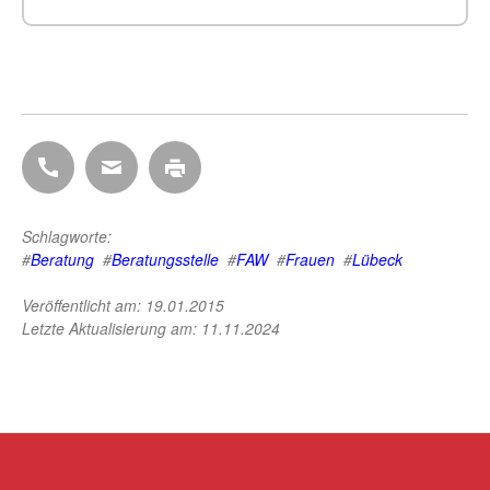
D
D
D
i
i
i
e
e
e
s
s
s
Schlagworte:
e
e
e
#
Beratung
#
Beratungsstelle
#
FAW
#
Frauen
#
Lübeck
S
S
S
Veröffentlicht am: 19.01.2015
e
e
e
Letzte Aktualisierung am: 11.11.2024
i
i
i
t
t
t
e
e
e
b
p
d
e
e
r
i
r
u