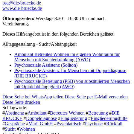
psa@die-bruecke.de
www.die-bruecke.de
Öffnungszeiten:
Werktags 8:30 – 16:30 Uhr und nach
Vereinbarung
.
Dieses Hilfsangebot ist in den folgenden Bereichen gelistet:
Alltagsgestaltung - Sucht/Abhängigkeit
Ambulant Betreutes Wohnen im eigenen Wohnraum für
Menschen mit Suchterkrankung (AWO)
Psychosoziale Assistenz (Soliton)
Psychosoziale Assistenz für Menschen mit Doppeldiagnose
(DIE BRÜCKE)
Psychosoziale Betreuung (PSB) von substituierten Menschen
mit Opioidabhängigkeit (AWO)
Diese Seite bei WhatsApp teilen
Diese Seite per E-Mail versenden
Diese Seite drucken
Schlagworte:
#
Abstinenz
#
Ambulant
#
Betreutes Wohnen
#
Betreuung
#
DIE
BRÜCKE
#
Doppeldiagnose
#
Eingliederung
#
Eingliederungshilfe
#
Gespräche
#
Marli GmbH
#
Psychiatrisch
#
Psychose
#
Rückfall
#
Sucht
#
Wohnen