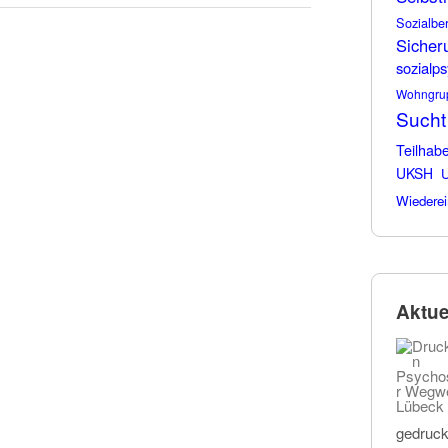
Sozialbe
Sicher
sozialps
Wohngru
Sucht
Teilhab
UKSH
U
Wiederei
Aktue
gedruck