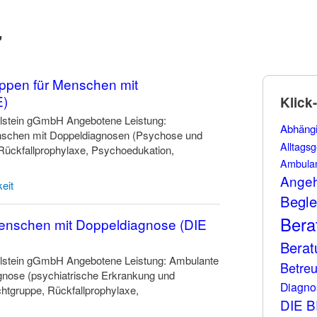
"
ppen für Menschen mit
E)
Klick
stein gGmbH Angebotene Leistung:
Abhängi
nschen mit Doppeldiagnosen (Psychose und
Alltagsg
Rückfallprophylaxe, Psychoedukation,
Ambula
Angeh
eit
Begle
Bera
Menschen mit Doppeldiagnose (DIE
Berat
stein gGmbH Angebotene Leistung: Ambulante
Betre
nose (psychiatrische Erkrankung und
Diagno
htgruppe, Rückfallprophylaxe,
DIE 