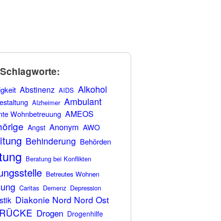
-Schlagworte:
Alkohol
Abstinenz
gkeit
AIDS
Ambulant
estaltung
Alzheimer
AMEOS
nte Wohnbetreuung
örige
Anonym
AWO
Angst
itung
Behinderung
Behörden
tung
Beratung bei Konflikten
ungsstelle
Betreutes Wohnen
uung
Caritas
Demenz
Depression
Diakonie Nord Nord Ost
stik
BRÜCKE
Drogen
Drogenhilfe