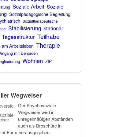
Soziale Arbeit
Soziale
ratung
ung
Sozialpädagogische Begleitung
ychiatrisch
Sozialtherapeutische
Stabilisierung
stationär
ppe
Teilhabe
Tagesstruktur
Therapie
e am Arbeitsleben
mgang mit Behörden
Wohnen
ZIP
ngliederung
ller Wegweiser
Der Psychosoziale
Wegweiser wird in
unregelmäßigen Abständen
auch als Broschüre in
ter Form herausgegeben.