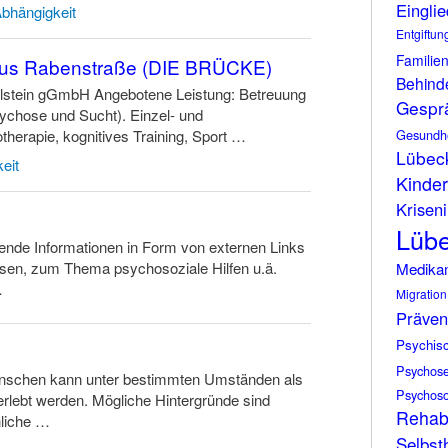
Eingli
Abhängigkeit
Entgiftun
Familie
aus Rabenstraße (DIE BRÜCKE)
Behind
stein gGmbH Angebotene Leistung: Betreuung
Gespr
chose und Sucht). Einzel- und
herapie, kognitives Training, Sport …
Gesundh
Lübec
eit
Kinder
Kriseni
Lüb
dende Informationen in Form von externen Links
en, zum Thema psychosoziale Hilfen u.ä.
Medika
…
Migration
Präven
Psychis
Psychos
enschen kann unter bestimmten Umständen als
Psychoso
rlebt werden. Mögliche Hintergründe sind
Rehabi
nliche …
Selbsth