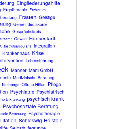
Eingliederungshilfe
ederung
Ergotherapie
Erzbistum
g
Frauen
Geistige
nberatung
erung
Gemeindediakonie
äche
Gesprächskreis
Hansestadt
Gewalt
eitsamt
k
Integration
Institutsambulanz
Krise
Krankenhaus
ntervention
Lebensführung
eck
Männer
Marli GmbH
mente
Medizinische Beratung
Pflege
Offene Hilfen
Nachsorge
Psychiatrie
tion
Psychiatrisch
psychisch krank
che Erkrankung
Psychosoziale Beratung
e
Psychotherapie
ziale Betreuung
litation
Schleswig-Holstein
ilfe
Selbsthilfegruppe