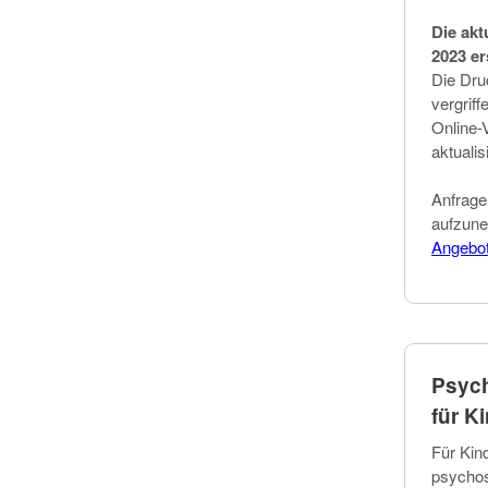
Die akt
2023 er
Die Dru
vergriff
Online-
aktualis
Anfrage
aufzune
Angebo
Psych
für K
Für Kin
psychos