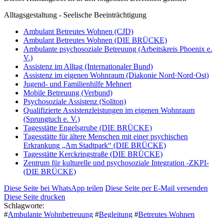
Alltagsgestaltung - Seelische Beeinträchtigung
Ambulant Betreutes Wohnen (CJD)
Ambulant Betreutes Wohnen (DIE BRÜCKE)
Ambulante psychosoziale Betreuung (Arbeitskreis Phoenix e.
V.)
Assistenz im Alltag (Internationaler Bund)
Assistenz im eigenen Wohnraum (Diakonie Nord·Nord·Ost)
Jugend- und Familienhilfe Mehnert
Mobile Betreuung (Verbund)
Psychosoziale Assistenz (Soliton)
Qualifizierte Assistenzleistungen im eigenen Wohnraum
(Sprungtuch e. V.)
Tagesstätte Engelsgrube (DIE BRÜCKE)
Tagesstätte für ältere Menschen mit einer psychischen
Erkrankung „Am Stadtpark“ (DIE BRÜCKE)
Tagesstätte Kerckringstraße (DIE BRÜCKE)
Zentrum für kulturelle und psychosoziale Integration -ZKPI-
(DIE BRÜCKE)
Diese Seite bei WhatsApp teilen
Diese Seite per E-Mail versenden
Diese Seite drucken
Schlagworte:
#
Ambulante Wohnbetreuung
#
Begleitung
#
Betreutes Wohnen