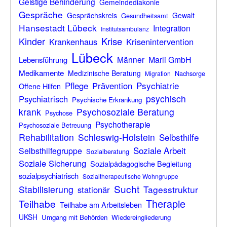
Geistige Behinderung
Gemeindediakonie
Gespräche
Gesprächskreis
Gewalt
Gesundheitsamt
Hansestadt Lübeck
Integration
Institutsambulanz
Kinder
Krise
Krankenhaus
Krisenintervention
Lübeck
Männer
Marli GmbH
Lebensführung
Medikamente
Medizinische Beratung
Nachsorge
Migration
Psychiatrie
Pflege
Prävention
Offene Hilfen
psychisch
Psychiatrisch
Psychische Erkrankung
krank
Psychosoziale Beratung
Psychose
Psychotherapie
Psychosoziale Betreuung
Rehabilitation
Schleswig-Holstein
Selbsthilfe
Soziale Arbeit
Selbsthilfegruppe
Sozialberatung
Soziale Sicherung
Sozialpädagogische Begleitung
sozialpsychiatrisch
Sozialtherapeutische Wohngruppe
Sucht
Stabilisierung
Tagesstruktur
stationär
Therapie
Teilhabe
Teilhabe am Arbeitsleben
UKSH
Umgang mit Behörden
Wiedereingliederung