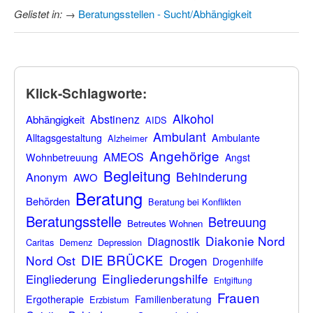
Gelistet in:
→
Beratungsstellen - Sucht/Abhängigkeit
Klick-Schlagworte:
Alkohol
Abstinenz
Abhängigkeit
AIDS
Ambulant
Alltagsgestaltung
Ambulante
Alzheimer
Angehörige
AMEOS
Wohnbetreuung
Angst
Begleitung
Behinderung
Anonym
AWO
Beratung
Behörden
Beratung bei Konflikten
Beratungsstelle
Betreuung
Betreutes Wohnen
Diakonie Nord
Diagnostik
Caritas
Demenz
Depression
DIE BRÜCKE
Nord Ost
Drogen
Drogenhilfe
Eingliederungshilfe
Eingliederung
Entgiftung
Frauen
Ergotherapie
Familienberatung
Erzbistum