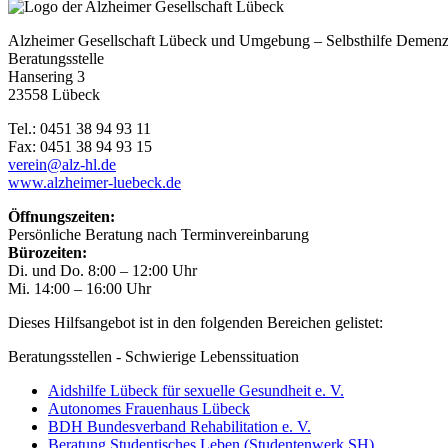
Alzheimer Gesellschaft Lübeck und Umgebung – Selbsthilfe Demenz
Beratungsstelle
Hansering 3
23558 Lübeck
Tel.: 0451 38 94 93 11
Fax: 0451 38 94 93 15
verein@alz-hl.de
www.alzheimer-luebeck.de
Öffnungszeiten:
Persönliche Beratung nach Terminvereinbarung
Bürozeiten:
Di. und Do. 8:00 – 12:00 Uhr
Mi. 14:00 – 16:00 Uhr
Dieses Hilfsangebot ist in den folgenden Bereichen gelistet:
Beratungsstellen - Schwierige Lebenssituation
Aidshilfe Lübeck für sexuelle Gesundheit e. V.
Autonomes Frauenhaus Lübeck
BDH Bundesverband Rehabilitation e. V.
Beratung Studentisches Leben (Studentenwerk SH)