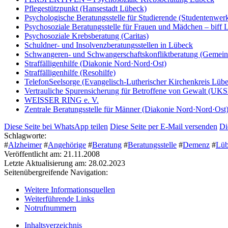
Pflegestützpunkt (Hansestadt Lübeck)
Psychologische Beratungsstelle für Studierende (Studentenwer
Psychosoziale Beratungsstelle für Frauen und Mädchen – biff 
Psychosoziale Krebsberatung (Caritas)
Schuldner- und Insolvenzberatungsstellen in Lübeck
Schwangeren- und Schwangerschaftskonfliktberatung (Gemein
Straffälligenhilfe (Diakonie Nord·Nord·Ost)
Straffälligenhilfe (Resohilfe)
TelefonSeelsorge (Evangelisch-Lutherischer Kirchenkreis Lü
Vertrauliche Spurensicherung für Betroffene von Gewalt (UK
WEISSER RING e. V.
Zentrale Beratungsstelle für Männer (Diakonie Nord·Nord·Ost
Diese Seite bei WhatsApp teilen
Diese Seite per E-Mail versenden
Di
Schlagworte:
#
Alzheimer
#
Angehörige
#
Beratung
#
Beratungsstelle
#
Demenz
#
Lüb
Veröffentlicht am: 21.11.2008
Letzte Aktualisierung am: 28.02.2023
Seitenübergreifende Navigation:
Weitere Informationsquellen
Weiterführende Links
Notrufnummern
Inhaltsverzeichnis