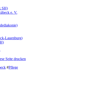
k SH)
Lübeck e. V.
dediakonie)
beck-Lauenburg)
SH)
)
ese Seite drucken
eck
#
Pflege