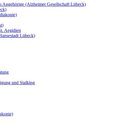
en Angehörige (Alzheimer Gesellschaft Lübeck)
eck)
diakonie)
t)
St. Aegidien
(Hansestadt Lübeck)
atung
tigung und Stalking
akonie)