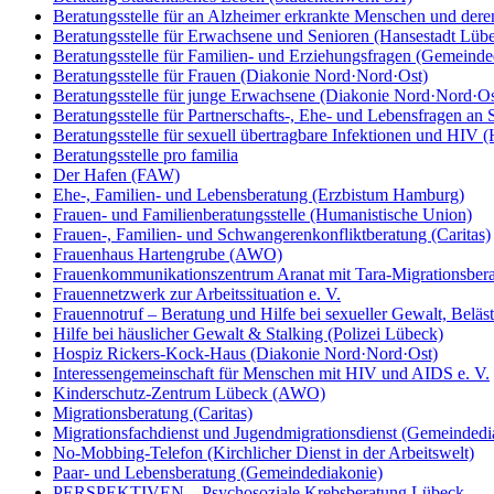
Beratungsstelle für an Alzheimer erkrankte Menschen und der
Beratungsstelle für Erwachsene und Senioren (Hansestadt Lüb
Beratungsstelle für Familien- und Erziehungsfragen (Gemeinde
Beratungsstelle für Frauen (Diakonie Nord·Nord·Ost)
Beratungsstelle für junge Erwachsene (Diakonie Nord·Nord·Os
Beratungsstelle für Partnerschafts-, Ehe- und Lebensfragen an 
Beratungsstelle für sexuell übertragbare Infektionen und HIV 
Beratungsstelle pro familia
Der Hafen (FAW)
Ehe-, Familien- und Lebensberatung (Erzbistum Hamburg)
Frauen- und Familienberatungsstelle (Humanistische Union)
Frauen-, Familien- und Schwangerenkonfliktberatung (Caritas)
Frauenhaus Hartengrube (AWO)
Frauenkommunikationszentrum Aranat mit Tara-Migrationsber
Frauennetzwerk zur Arbeitssituation e. V.
Frauennotruf – Beratung und Hilfe bei sexueller Gewalt, Beläs
Hilfe bei häuslicher Gewalt & Stalking (Polizei Lübeck)
Hospiz Rickers-Kock-Haus (Diakonie Nord·Nord·Ost)
Interessengemeinschaft für Menschen mit HIV und AIDS e. V.
Kinderschutz-Zentrum Lübeck (AWO)
Migrationsberatung (Caritas)
Migrationsfachdienst und Jugendmigrationsdienst (Gemeindedi
No-Mobbing-Telefon (Kirchlicher Dienst in der Arbeitswelt)
Paar- und Lebensberatung (Gemeindediakonie)
PERSPEKTIVEN – Psychosoziale Krebsberatung Lübeck