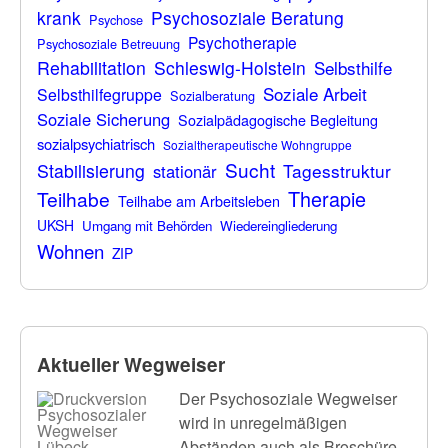
krank
Psychosoziale Beratung
Psychose
Psychotherapie
Psychosoziale Betreuung
Rehabilitation
Schleswig-Holstein
Selbsthilfe
Soziale Arbeit
Selbsthilfegruppe
Sozialberatung
Soziale Sicherung
Sozialpädagogische Begleitung
sozialpsychiatrisch
Sozialtherapeutische Wohngruppe
Sucht
Stabilisierung
Tagesstruktur
stationär
Therapie
Teilhabe
Teilhabe am Arbeitsleben
UKSH
Umgang mit Behörden
Wiedereingliederung
Wohnen
ZIP
Aktueller Wegweiser
Der Psychosoziale Wegweiser
wird in unregelmäßigen
Abständen auch als Broschüre