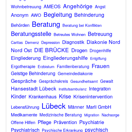
Angehörige
AMEOS
Wohnbetreuung
Angst
Begleitung
Behinderung
Anonym
AWO
Beratung
Behörden
Beratung bei Konflikten
Beratungsstelle
Betreuung
Betreutes Wohnen
Diakonie Nord
Diagnostik
Caritas
Demenz
Depression
DIE BRÜCKE
Nord Ost
Drogen
Drogenhilfe
Eingliederungshilfe
Eingliederung
Entgiftung
Frauen
Ergotherapie
Familienberatung
Erzbistum
Geistige Behinderung
Gemeindediakonie
Gespräche
Gesprächskreis
Gewalt
Gesundheitsamt
Hansestadt Lübeck
Integration
Institutsambulanz
Kinder
Krise
Krankenhaus
Krisenintervention
Lübeck
Männer
Marli GmbH
Lebensführung
Medikamente
Medizinische Beratung
Nachsorge
Migration
Psychiatrie
Pflege
Prävention
Offene Hilfen
psychisch
Psychiatrisch
Psychische Erkrankung