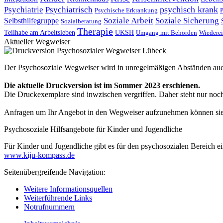
psychisch krank
Psychiatrie
Psychiatrisch
Psychische Erkrankung
Soziale Arbeit
Soziale Sicherung
Selbsthilfegruppe
Sozialberatung
Therapie
Teilhabe am Arbeitsleben
UKSH
Umgang mit Behörden
Wiederei
Aktueller Wegweiser
Der Psychosoziale Wegweiser wird in unregelmäßigen Abständen auc
Die aktuelle Druckversion ist im Sommer 2023 erschienen.
Die Druckexemplare sind inwzischen vergriffen. Daher steht nur noch 
Anfragen um Ihr Angebot in den Wegweiser aufzunehmen können si
Psychosoziale Hilfsangebote für Kinder und Jugendliche
Für Kinder und Jugendliche gibt es für den psychosozialen Bereich ei
www.kiju-kompass.de
Seitenübergreifende Navigation:
Weitere Informationsquellen
Weiterführende Links
Notrufnummern