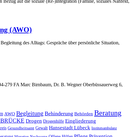
ezug auf die soziale (Re-)Integration (Familie, soziales Nahfeld,
ung (AWO)
gleitung des Alltags: Gespräche über persönliche Situation,
94-279 FA Marc Birnbaum, Dr. B. Wegner Oberbüssauerweg 6,
Beratung
Begleitung
Behinderung
ym
AWO
Behörden
 BRÜCKE
Drogen
Eingliederung
Drogenhilfe
Hansestadt Lübeck
reis
Gewalt
Gesundheitsamt
Institutsambulanz
Pflege
Prävention
Offene Hilfen
eratung
Migration
Nachsorge