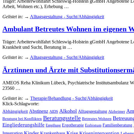
Träger: Arbeiterwohlfahrt Schleswig-Holstein gGmbH Angebotene Leist
Arbeit, Wohnen etc.), Erhebung …
Gelistet in:
→
Alltagsgestaltung - Sucht/Abhängigkeit
Ambulant Betreutes Wohnen im eigenen 
Träger: Arbeiterwohlfahrt Schleswig-Holstein gGmbH Angebotene Lei
Krankheit und Sucht, Beratung in …
Gelistet in:
→
Alltagsgestaltung - Sucht/Abhängigkeit
Ärztinnen und Ärzte mit Substitutionserm
AMEOS Reha Klinikum Lübeck, Psychiatrische Institutsambulanz W
23560 …
Gelistet in:
→
Therapie/Behandlung - Sucht/Abhängigkeit
Klick-Schlagworte:
Alkohol
Am
Abhängigkeit
Abstinenz
Alltagsgestaltung
AIDS
Alzheimer
Beratungsstelle
Betreuun
Betreutes Wohnen
Beratung bei Konflikten
Eingliederungshilfe
Ergotherapie
Familienberatung
Entgiftung
Erzbistum
Kinder
Krise
Krankenhaus
Krisenintervention
Integration
Lebens