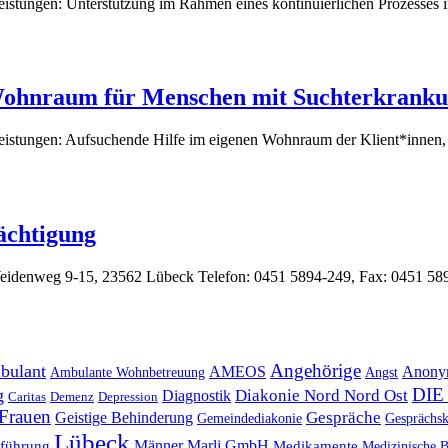
ungen: Unterstützung im Rahmen eines kontinuierlichen Prozesses in B
Wohnraum für Menschen mit Suchterkrank
stungen: Aufsuchende Hilfe im eigenen Wohnraum der Klient*innen, Be
ächtigung
eidenweg 9-15, 23562 Lübeck Telefon: 0451 5894-249, Fax: 0451 58
Angehörige
bulant
Anon
AMEOS
Ambulante Wohnbetreuung
Angst
DIE
g
Diakonie Nord Nord Ost
Diagnostik
Caritas
Demenz
Depression
Frauen
Gespräche
Geistige Behinderung
Gemeindediakonie
Gesprächsk
Lübeck
Männer
Marli GmbH
Medikamente
führung
Medizinische B