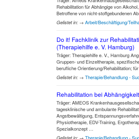
Träger: Ameos Krankenhausgesellschaft
Rehabilitation für Abhängige von Alkohol
Betroffene von nicht-stoffgebundenen A
Gelistet in:
→
Arbeit/Beschäftigung/Teilh
Do it! Fachklinik zur Rehabilit
(Therapiehilfe e. V. Hamburg)
Träger: Therapiehilfe e. V., Hamburg An
Gruppen- und Einzeltherapie, spezifisch
berufliche Orientierung/Rehabilitation;
Gelistet in:
→
Therapie/Behandlung - Suc
Rehabilitation bei Abhängigk
Träger: AMEOS Krankenhausgesellschaft
tagesklinische und ambulante Rehabilita
Angstbewältigung, Entspannungsverfahr
Physiotherapie, EDV-Training, Ergothera
Spezialkonzept …
Gelistet in:
→
Therapie/Behandlung - Suc