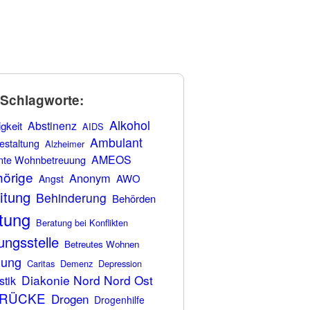
-Schlagworte:
Alkohol
Abstinenz
gkeit
AIDS
Ambulant
estaltung
Alzheimer
AMEOS
nte Wohnbetreuung
örige
Anonym
AWO
Angst
itung
Behinderung
Behörden
tung
Beratung bei Konflikten
ungsstelle
Betreutes Wohnen
uung
Caritas
Demenz
Depression
Diakonie Nord Nord Ost
stik
BRÜCKE
Drogen
Drogenhilfe