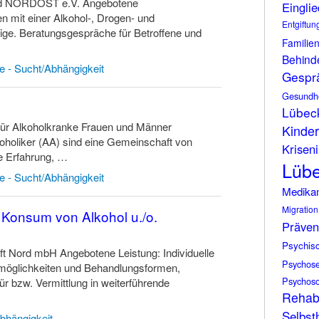
and NORDOST e.V. Angebotene
Eingli
n mit einer Alkohol-, Drogen- und
Entgiftun
ige. Beratungsgespräche für Betroffene und
Familie
Behind
te - Sucht/Abhängigkeit
Gespr
Gesundh
Lübec
für Alkoholkranke Frauen und Männer
Kinder
holiker (AA) sind eine Gemeinschaft von
Kriseni
e Erfahrung, …
Lüb
te - Sucht/Abhängigkeit
Medika
Migration
 Konsum von Alkohol u./o.
Präven
Psychis
 Nord mbH Angebotene Leistung: Individuelle
Psychos
smöglichkeiten und Behandlungsformen,
Psychoso
ür bzw. Vermittlung in weiterführende
Rehabi
Selbsth
Abhängigkeit