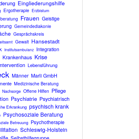
Eingliederungshilfe
ederung
Ergotherapie
Erzbistum
g
Frauen
Geistige
nberatung
erung
Gemeindediakonie
äche
Gesprächskreis
Hansestadt
Gewalt
eitsamt
k
Integration
Institutsambulanz
Krise
Krankenhaus
ntervention
Lebensführung
eck
Männer
Marli GmbH
mente
Medizinische Beratung
Pflege
Offene Hilfen
Nachsorge
Psychiatrie
tion
Psychiatrisch
psychisch krank
che Erkrankung
Psychosoziale Beratung
e
Psychotherapie
ziale Betreuung
litation
Schleswig-Holstein
ilfe
Selbsthilfegruppe