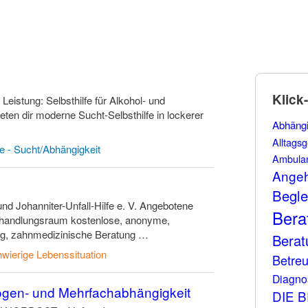
Klick
Leistung: Selbsthilfe für Alkohol- und
ten dir moderne Sucht-Selbsthilfe in lockerer
Abhängi
Alltagsg
te - Sucht/Abhängigkeit
Ambula
Angeh
Begle
nd Johanniter-Unfall-Hilfe e. V. Angebotene
Bera
Behandlungsraum kostenlose, anonyme,
ng, zahnmedizinische Beratung …
Berat
wierige Lebenssituation
Betre
Diagno
Drogen- und Mehrfachabhängigkeit
DIE 