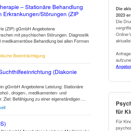
otherapie – Stationäre Behandlung
Die akt
n Erkrankungen/Störungen (ZIP
2023 er
Die Dru
vergriff
atrie (ZIP) gGmbH Angebotene
Online-
nschen mit psychischen Störungen. Diagnostik
aktualis
nd medikamentöse Behandlung bei allen Formen
Anfrage
lische Beeinträchtigung
aufzune
Angebo
Suchthilfeeinrichtung (Diakonie
tein gGmbH Angebotene Leistung: Stationäre
ohol-, drogen-, medikamenten- und
 Ziel: Befähigung zu einer eigenständigen …
Psych
eit
für K
Für Kin
S)
psychos