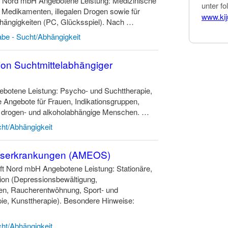
 Nord mbH Angebotene Leistung: Medizinische
unter fo
, Medikamenten, illegalen Drogen sowie für
www.ki
bhängigkeiten (PC, Glücksspiel). Nach …
abe - Sucht/Abhängigkeit
ation Suchtmittelabhängiger
gebotene Leistung: Psycho- und Suchttherapie,
e Angebote für Frauen, Indikationsgruppen,
 für drogen- und alkoholabhängige Menschen. …
ht/Abhängigkeit
eitserkrankungen (AMEOS)
 Nord mbH Angebotene Leistung: Stationäre,
tion (Depressionsbewältigung,
en, Raucherentwöhnung, Sport- und
pie, Kunsttherapie). Besondere Hinweise:
ht/Abhängigkeit