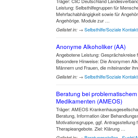
Träger: CliC Deutschland Landesverb
Leistung: Selbsthilfegruppen für Mensche
Mehrfachabhängigkeit sowie für Angehör
Angehörige. Module zur …
Gelistet in:
→
Selbsthilfe/Soziale Kontak
Anonyme Alkoholiker (AA)
Angebotene Leistung: Gesprächskreise 
Besondere Hinweise: Die Anonymen Alko
Männern und Frauen, die miteinander ihr
Gelistet in:
→
Selbsthilfe/Soziale Kontak
Beratung bei problematischem
Medikamenten (AMEOS)
Träger: AMEOS Krankenhausgesellschaft
Beratung, Information über Behandlung
Motivationsgruppe, ggf. Antragsstellung f
Therapieangebote. Ziel: Klärung …
Gelistet in:
→
Beratungsstellen - Sucht/