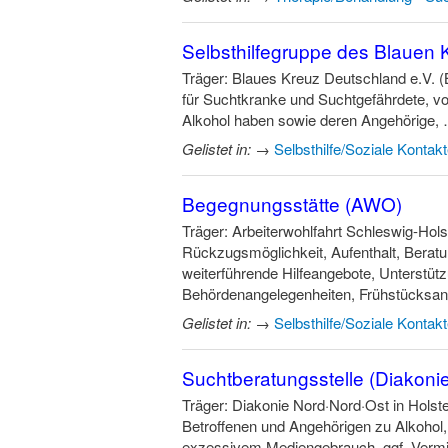
Selbsthilfegruppe des Blauen
Träger: Blaues Kreuz Deutschland e.V. (
für Suchtkranke und Suchtgefährdete, v
Alkohol haben sowie deren Angehörige,
Gelistet in:
→
Selbsthilfe/Soziale Kontak
Begegnungsstätte (AWO)
Träger: Arbeiterwohlfahrt Schleswig-Ho
Rückzugsmöglichkeit, Aufenthalt, Beratu
weiterführende Hilfeangebote, Unterst
Behördenangelegenheiten, Frühstücks
Gelistet in:
→
Selbsthilfe/Soziale Kontak
Suchtberatungsstelle (Diakoni
Träger: Diakonie Nord·Nord·Ost in Hols
Betroffenen und Angehörigen zu Alkohol
exzessivem Mediengebrauch, ggf. Vermit