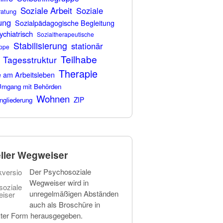
Soziale Arbeit
Soziale
ratung
ung
Sozialpädagogische Begleitung
ychiatrisch
Sozialtherapeutische
Stabilisierung
stationär
ppe
Teilhabe
Tagesstruktur
Therapie
e am Arbeitsleben
mgang mit Behörden
Wohnen
ZIP
ngliederung
ller Wegweiser
Der Psychosoziale
Wegweiser wird in
unregelmäßigen Abständen
auch als Broschüre in
ter Form herausgegeben.