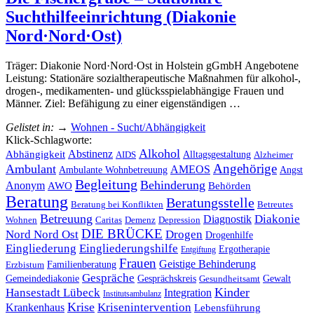
Suchthilfeeinrichtung (Diakonie
Nord·Nord·Ost)
Träger: Diakonie Nord·Nord·Ost in Holstein gGmbH Angebotene
Leistung: Stationäre sozialtherapeutische Maßnahmen für alkohol-,
drogen-, medikamenten- und glücksspielabhängige Frauen und
Männer. Ziel: Befähigung zu einer eigenständigen …
Gelistet in:
→
Wohnen - Sucht/Abhängigkeit
Klick-Schlagworte:
Alkohol
Abhängigkeit
Abstinenz
Alltagsgestaltung
AIDS
Alzheimer
Angehörige
Ambulant
AMEOS
Ambulante Wohnbetreuung
Angst
Begleitung
Behinderung
Anonym
AWO
Behörden
Beratung
Beratungsstelle
Betreutes
Beratung bei Konflikten
Betreuung
Diakonie
Diagnostik
Wohnen
Caritas
Demenz
Depression
DIE BRÜCKE
Nord Nord Ost
Drogen
Drogenhilfe
Eingliederung
Eingliederungshilfe
Ergotherapie
Entgiftung
Frauen
Geistige Behinderung
Familienberatung
Erzbistum
Gespräche
Gemeindediakonie
Gesprächskreis
Gewalt
Gesundheitsamt
Kinder
Hansestadt Lübeck
Integration
Institutsambulanz
Krise
Krankenhaus
Krisenintervention
Lebensführung