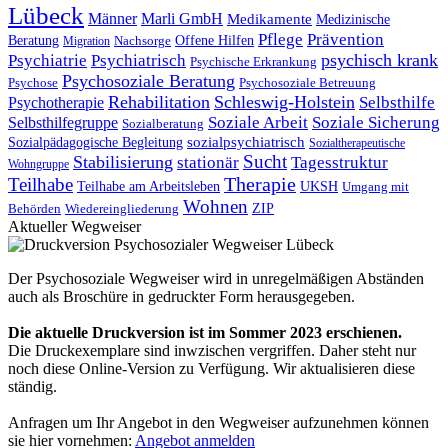
Lübeck
Männer
Marli GmbH
Medikamente
Medizinische
Pflege
Prävention
Offene Hilfen
Beratung
Migration
Nachsorge
psychisch krank
Psychiatrie
Psychiatrisch
Psychische Erkrankung
Psychosoziale Beratung
Psychose
Psychosoziale Betreuung
Rehabilitation
Schleswig-Holstein
Selbsthilfe
Psychotherapie
Soziale Arbeit
Soziale Sicherung
Selbsthilfegruppe
Sozialberatung
Sozialpädagogische Begleitung
sozialpsychiatrisch
Sozialtherapeutische
Sucht
Stabilisierung
stationär
Tagesstruktur
Wohngruppe
Therapie
Teilhabe
Teilhabe am Arbeitsleben
UKSH
Umgang mit
Wohnen
Behörden
Wiedereingliederung
ZIP
Aktueller Wegweiser
Der Psychosoziale Wegweiser wird in unregelmäßigen Abständen
auch als Broschüre in gedruckter Form herausgegeben.
Die aktuelle Druckversion ist im Sommer 2023 erschienen.
Die Druckexemplare sind inwzischen vergriffen. Daher steht nur
noch diese Online-Version zu Verfügung. Wir aktualisieren diese
ständig.
Anfragen um Ihr Angebot in den Wegweiser aufzunehmen können
sie hier vornehmen:
Angebot anmelden