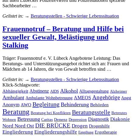
auf allen Lübecker Polizeirevieren und Polizeistationen spezielle
Sachbearbeiter …
Gelistet in:
→
Beratungsstellen - Schwierige Lebenssituation
Frauennotruf – Beratung und Hilfe bei
sexueller Gewalt, Belästigung und
Stalking
Träger: Frauennotruf e. V. Lübeck Angebotene Leistung: Das
Beratungs- und Unterstützungsangebot richtet sich an: Frauen und
Mädchen ab 14 Jahren, die von Gewalt betroffen sind …
Gelistet in:
→
Beratungsstellen - Schwierige Lebenssituation
Klick-Schlagworte:
Alkohol
Abhängigkeit
Abstinenz
Alltagsgestaltung
AIDS
Alzheimer
Angehörige
Ambulant
AMEOS
Ambulante Wohnbetreuung
Angst
Begleitung
Behinderung
Anonym
AWO
Behörden
Beratung
Beratungsstelle
Betreutes
Beratung bei Konflikten
Betreuung
Diakonie
Diagnostik
Wohnen
Caritas
Demenz
Depression
DIE BRÜCKE
Nord Nord Ost
Drogen
Drogenhilfe
Eingliederung
Eingliederungshilfe
Ergotherapie
Entgiftung