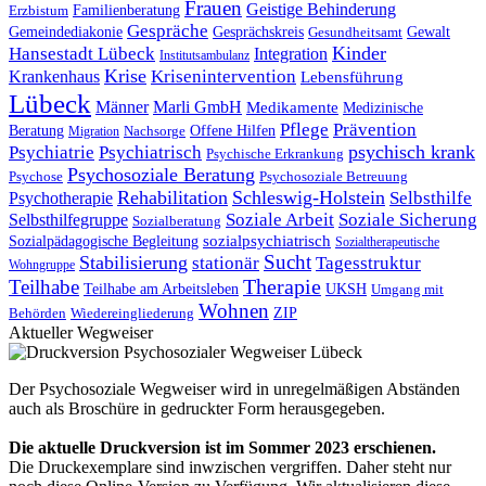
Frauen
Geistige Behinderung
Familienberatung
Erzbistum
Gespräche
Gemeindediakonie
Gesprächskreis
Gewalt
Gesundheitsamt
Kinder
Hansestadt Lübeck
Integration
Institutsambulanz
Krise
Krankenhaus
Krisenintervention
Lebensführung
Lübeck
Männer
Marli GmbH
Medikamente
Medizinische
Pflege
Prävention
Offene Hilfen
Beratung
Migration
Nachsorge
psychisch krank
Psychiatrie
Psychiatrisch
Psychische Erkrankung
Psychosoziale Beratung
Psychose
Psychosoziale Betreuung
Rehabilitation
Schleswig-Holstein
Selbsthilfe
Psychotherapie
Soziale Arbeit
Soziale Sicherung
Selbsthilfegruppe
Sozialberatung
Sozialpädagogische Begleitung
sozialpsychiatrisch
Sozialtherapeutische
Sucht
Stabilisierung
stationär
Tagesstruktur
Wohngruppe
Therapie
Teilhabe
Teilhabe am Arbeitsleben
UKSH
Umgang mit
Wohnen
Behörden
Wiedereingliederung
ZIP
Aktueller Wegweiser
Der Psychosoziale Wegweiser wird in unregelmäßigen Abständen
auch als Broschüre in gedruckter Form herausgegeben.
Die aktuelle Druckversion ist im Sommer 2023 erschienen.
Die Druckexemplare sind inwzischen vergriffen. Daher steht nur