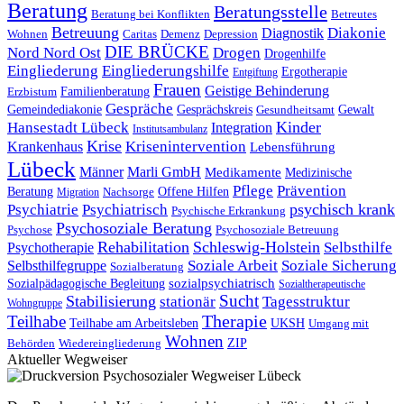
Beratung
Beratungsstelle
Betreutes
Beratung bei Konflikten
Betreuung
Diakonie
Diagnostik
Wohnen
Caritas
Demenz
Depression
DIE BRÜCKE
Nord Nord Ost
Drogen
Drogenhilfe
Eingliederung
Eingliederungshilfe
Ergotherapie
Entgiftung
Frauen
Geistige Behinderung
Familienberatung
Erzbistum
Gespräche
Gemeindediakonie
Gesprächskreis
Gewalt
Gesundheitsamt
Kinder
Hansestadt Lübeck
Integration
Institutsambulanz
Krise
Krankenhaus
Krisenintervention
Lebensführung
Lübeck
Männer
Marli GmbH
Medikamente
Medizinische
Pflege
Prävention
Offene Hilfen
Beratung
Migration
Nachsorge
psychisch krank
Psychiatrie
Psychiatrisch
Psychische Erkrankung
Psychosoziale Beratung
Psychose
Psychosoziale Betreuung
Rehabilitation
Schleswig-Holstein
Selbsthilfe
Psychotherapie
Soziale Arbeit
Soziale Sicherung
Selbsthilfegruppe
Sozialberatung
Sozialpädagogische Begleitung
sozialpsychiatrisch
Sozialtherapeutische
Sucht
Stabilisierung
stationär
Tagesstruktur
Wohngruppe
Therapie
Teilhabe
Teilhabe am Arbeitsleben
UKSH
Umgang mit
Wohnen
Behörden
Wiedereingliederung
ZIP
Aktueller Wegweiser