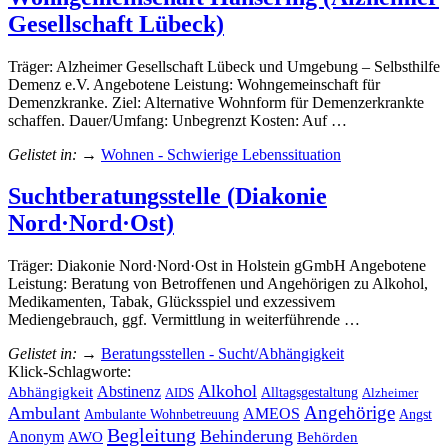
Gesellschaft Lübeck)
Träger: Alzheimer Gesellschaft Lübeck und Umgebung – Selbsthilfe
Demenz e.V. Angebotene Leistung: Wohngemeinschaft für
Demenzkranke. Ziel: Alternative Wohnform für Demenzerkrankte
schaffen. Dauer/Umfang: Unbegrenzt Kosten: Auf …
Gelistet in:
→
Wohnen - Schwierige Lebenssituation
Suchtberatungsstelle (Diakonie
Nord·Nord·Ost)
Träger: Diakonie Nord·Nord·Ost in Holstein gGmbH Angebotene
Leistung: Beratung von Betroffenen und Angehörigen zu Alkohol,
Medikamenten, Tabak, Glücksspiel und exzessivem
Mediengebrauch, ggf. Vermittlung in weiterführende …
Gelistet in:
→
Beratungsstellen - Sucht/Abhängigkeit
Klick-Schlagworte:
Alkohol
Abhängigkeit
Abstinenz
Alltagsgestaltung
AIDS
Alzheimer
Angehörige
Ambulant
AMEOS
Ambulante Wohnbetreuung
Angst
Begleitung
Behinderung
Anonym
AWO
Behörden